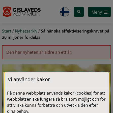
Gå till innehåll
Meny
Start
/
Nyhetsarkiv
/
Så här ska effektiviseringskravet på
20 miljoner fördelas
Den här nyheten är äldre än ett år.
Vi använder kakor
På denna webbplats används kakor (cookies) för att
webbplatsen ska fungera så bra som möjligt och för
att vi ska kunna förbättra och utveckla den efter
dina behov.