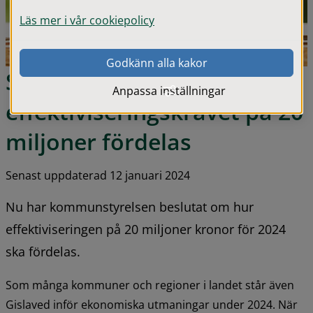
Läs mer i vår cookiepolicy
Godkänn alla kakor
Så här ska 
Anpassa inställningar
effektiviseringskravet på 20 
miljoner fördelas
Senast uppdaterad 12 januari 2024
Nu har kommunstyrelsen beslutat om hur 
effektiviseringen på 20 miljoner kronor för 2024 
ska fördelas.
Som många kommuner och regioner i landet står även 
Gislaved inför ekonomiska utmaningar under 2024. När 