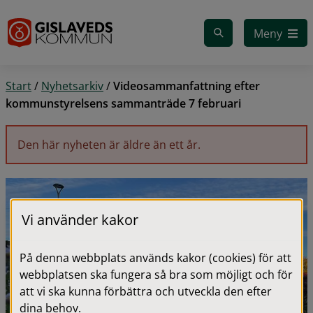
Gå till innehåll
Meny
Start
/
Nyhetsarkiv
/
Videosammanfattning efter
kommunstyrelsens sammanträde 7 februari
Den här nyheten är äldre än ett år.
Vi använder kakor
På denna webbplats används kakor (cookies) för att
webbplatsen ska fungera så bra som möjligt och för
att vi ska kunna förbättra och utveckla den efter
dina behov.