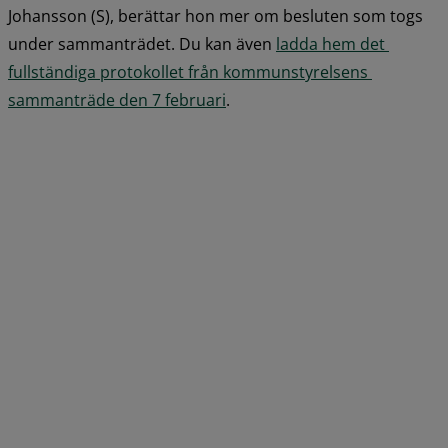
Johansson (S), berättar hon mer om besluten som togs 
under sammanträdet. Du kan även 
ladda hem det 
fullständiga protokollet från kommunstyrelsens 
pdf, 969.2 kB.
sammanträde den 7 februari
.