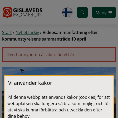
Gå till innehåll
Meny
Start
/
Nyhetsarkiv
/
Videosammanfattning efter
kommunstyrelsens sammanträde 10 april
Den här nyheten är äldre än ett år.
Vi använder kakor
På denna webbplats används kakor (cookies) för att
webbplatsen ska fungera så bra som möjligt och för
att vi ska kunna förbättra och utveckla den efter
dina behov.