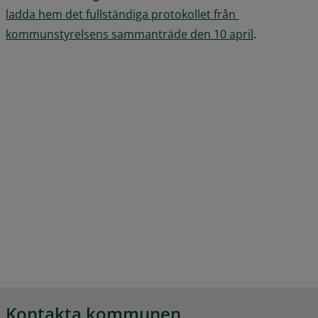
ladda hem det fullständiga protokollet från 
pdf, 2.5 MB.
kommunstyrelsens sammanträde den 10 april
.
Kontakta kommunen