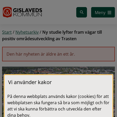
Gå till innehåll
Meny
Start
/
Nyhetsarkiv
/
Ny studie lyfter fram vägar till
positiv områdesutveckling av Trasten
Den här nyheten är äldre än ett år.
Vi använder kakor
På denna webbplats används kakor (cookies) för att
webbplatsen ska fungera så bra som möjligt och för
att vi ska kunna förbättra och utveckla den efter
dina behov.