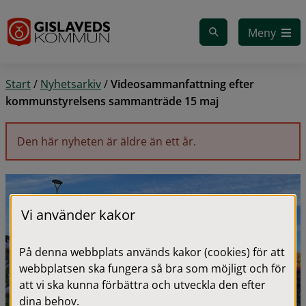
Gå till innehåll
Meny
Start
/
Nyhetsarkiv
/
Videosammanfattning efter
kommunstyrelsens sammanträde 15 maj
Den här nyheten är äldre än ett år.
Vi använder kakor
På denna webbplats används kakor (cookies) för att
webbplatsen ska fungera så bra som möjligt och för
att vi ska kunna förbättra och utveckla den efter
dina behov.