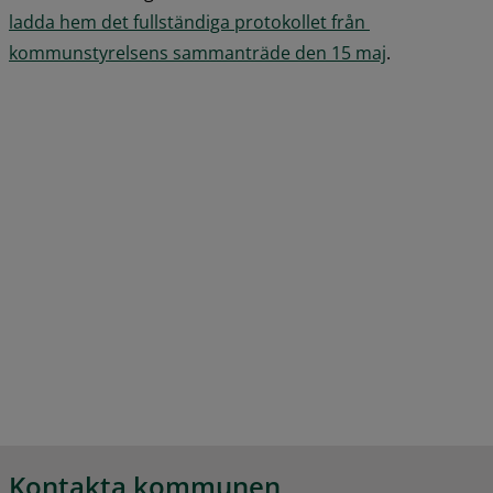
ladda hem det fullständiga protokollet från 
pdf, 1.7 MB.
kommunstyrelsens sammanträde den 15 maj
.
Kontakta kommunen