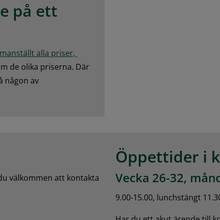
 på ett 
nställt alla priser, 
m de olika priserna. Där 
å någon av 
Öppettider i 
Vecka 26-32, månd
 du välkommen att kontakta 
9.00-15.00, lunchstängt 11.3
Har du ett akut ärende till 