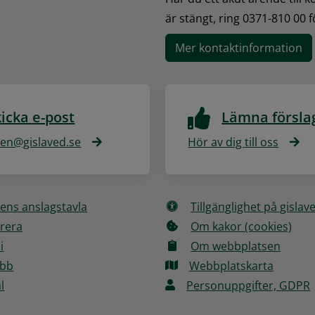
är stängt, ring 0371-810 00 
Mer kontaktinformation
icka e-post
Lämna försla
n@gislaved.se
Hör av dig till oss
ns anslagstavla
Tillgänglighet på gislav
rera
Om kakor (cookies)
i
Om webbplatsen
obb
Webbplatskarta
l
Personuppgifter, GDPR