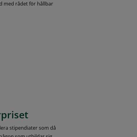
 med rådet för hållbar 
priset
flera stipendiater som då 
någon som utbildar sig 