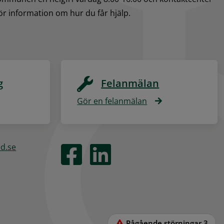
för information om hur du får hjälp.
g
Felanmälan
Gör en felanmälan
ed.se
Pågående störningar
3