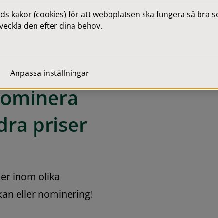
 kakor (cookies) för att webbplatsen ska fungera så bra som
veckla den efter dina behov.
Anpassa inställningar
nominera 
ra priser
ser inom olika 
kan eller nominering!