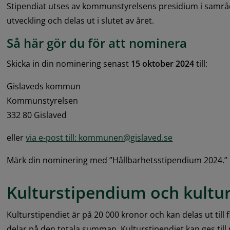
Stipendiat utses av kommunstyrelsens presidium i samråd
utveckling och delas ut i slutet av året.
Så här gör du för att nominera
Skicka in din nominering senast
 15 oktober 2024
 till:
Gislaveds kommun
Kommunstyrelsen
332 80 Gislaved
eller 
via e-post till: kommunen@gislaved.se
Märk din nominering med ”Hållbarhetsstipendium 2024.”
Kulturstipendium och kultur
Kulturstipendiet är på 20 000 kronor och kan delas ut till 
delar på den totala summan. Kulturstipendiet kan ges till 