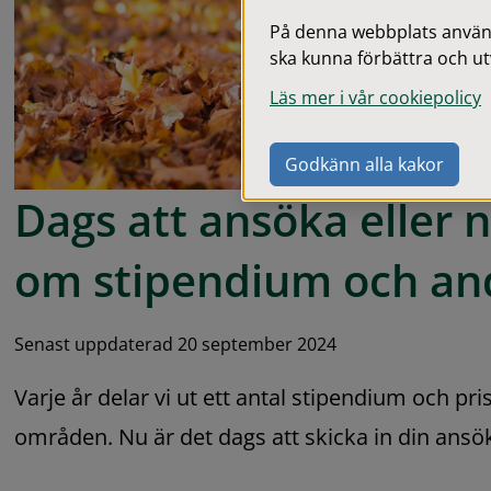
På denna webbplats används
ska kunna förbättra och ut
Läs mer i vår cookiepolicy
Godkänn alla kakor
Dags att ansöka eller 
om stipendium och and
Senast uppdaterad 20 september 2024
Varje år delar vi ut ett antal stipendium och pri
områden. Nu är det dags att skicka in din ansö