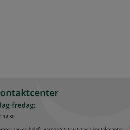
kontaktcenter
ag-fredag:
0-12.30
kommunen en helgfri vardag 8.00-16.00 och kontaktcenter 