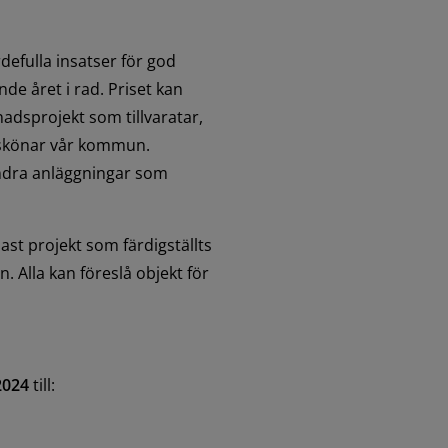
defulla insatser för god 
e året i rad. Priset kan 
adsprojekt som tillvaratar, 
örskönar vår kommun. 
ndra anläggningar som 
st projekt som färdigställts 
 Alla kan föreslå objekt för 
2024
 till: