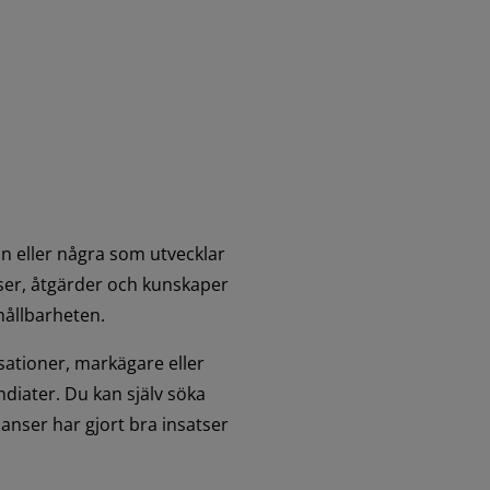
on eller några som utvecklar 
er, åtgärder och kunskaper 
hållbarheten.
sationer, markägare eller 
iater. Du kan själv söka 
nser har gjort bra insatser 