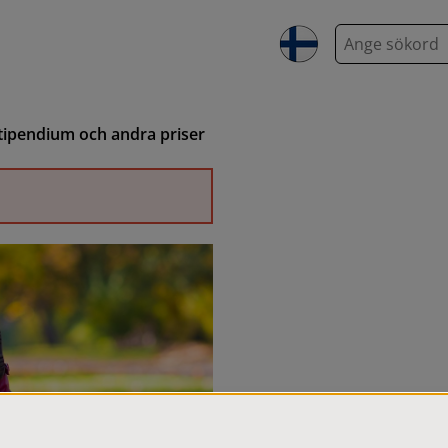
S
ö
k
tipendium och andra priser