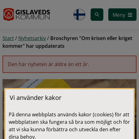
Gå till innehåll
Meny
Start
/
Nyhetsarkiv
/
Broschyren "Om krisen eller kriget
kommer" har uppdaterats
Den här nyheten är äldre än ett år.
Vi använder kakor
På denna webbplats används kakor (cookies) för att
webbplatsen ska fungera så bra som möjligt och för
att vi ska kunna förbättra och utveckla den efter
dina behov.