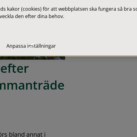
 kakor (cookies) för att webbplatsen ska fungera så bra som
veckla den efter dina behov.
Anpassa inställningar
fter 
mmanträde 
s bland annat i 