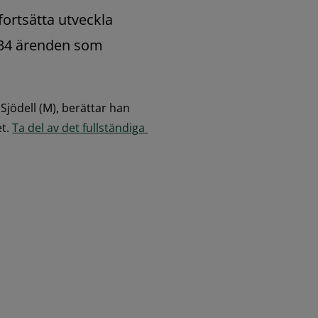
ortsätta utveckla 
 34 ärenden som 
ödell (M), berättar han 
t. 
Ta del av det fullständiga 
, 2.5 MB.