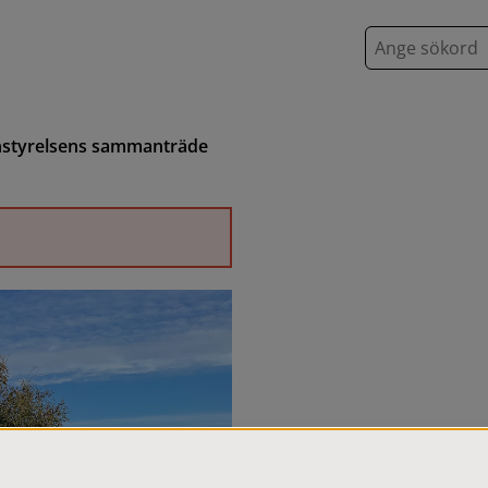
S
ö
k
styrelsens sammanträde