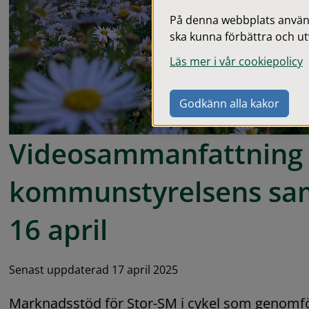
På denna webbplats används
ska kunna förbättra och ut
Läs mer i vår cookiepolicy
Godkänn alla kakor
Videosammanfattning e
kommunstyrelsens sa
16 april
Senast uppdaterad 17 april 2025
Marknadsstöd för Stor-SM i cykel som genomför