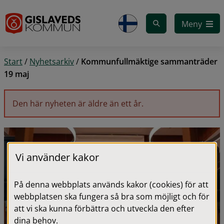
Gå till innehåll
Meny
Start
/
Nyhetsarkiv
/
Kommunfullmäktige sammanträder
19 maj
Den här nyheten är äldre än ett år.
Vi använder kakor
På denna webbplats används kakor (cookies) för att
webbplatsen ska fungera så bra som möjligt och för
att vi ska kunna förbättra och utveckla den efter
dina behov.