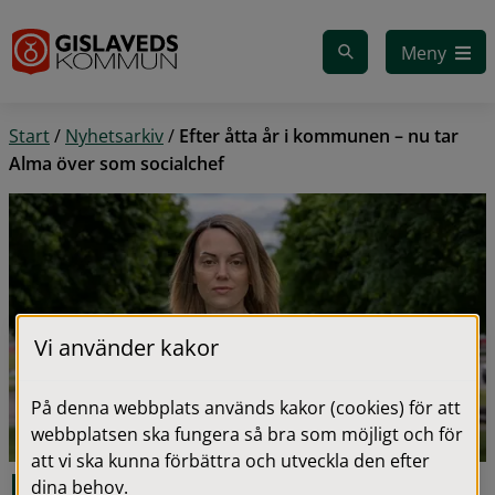
Gå till innehåll
Meny
Start
/
Nyhetsarkiv
/
Efter åtta år i kommunen – nu tar
Alma över som socialchef
Vi använder kakor
På denna webbplats används kakor (cookies) för att
webbplatsen ska fungera så bra som möjligt och för
att vi ska kunna förbättra och utveckla den efter
Efter åtta år i kommunen – 
dina behov.