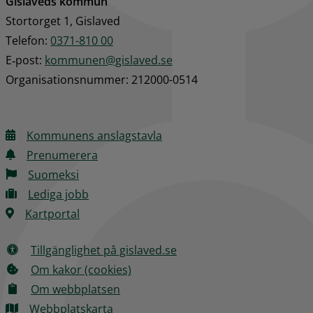
Gislaveds kommun
Stortorget 1, Gislaved
Telefon: 
0371-810 00
E‑post: 
kommunen@gislaved.se
Organisationsnummer: 212000-0514
Kommunens anslagstavla
Prenumerera
Suomeksi
Lediga jobb
Kartportal
Tillgänglighet på gislaved.se
Om kakor (cookies)
Om webbplatsen
Webbplatskarta