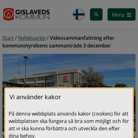
Gå till innehåll
Meny
Start
/
Nyhetsarkiv
/
Videosammanfattning efter
kommunstyrelsens sammanträde 3 december
Vi använder kakor
På denna webbplats används kakor (cookies) för att
webbplatsen ska fungera så bra som möjligt och för
att vi ska kunna förbättra och utveckla den efter
dina behov.