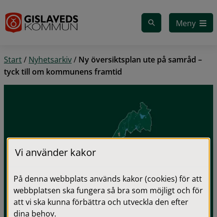
Gå till innehåll
Meny
Start
/
Nyhetsarkiv
/
Ny översiktsplan ute på samråd –
tyck till om kommunens framtid
Vi använder kakor
På denna webbplats används kakor (cookies) för att
webbplatsen ska fungera så bra som möjligt och för
att vi ska kunna förbättra och utveckla den efter
dina behov.