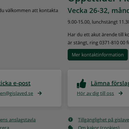
Vecka 26-32, månd
 du välkommen att kontakta 
9.00-15.00, lunchstängt 11.3
Har du ett akut ärende till 
är stängt, ring 0371-810 00 
Mer kontaktinformation
icka e-post
Lämna försla
n@gislaved.se
Hör av dig till oss
ns anslagstavla
Tillgänglighet på gislav
rera
Om kakor (cookies)