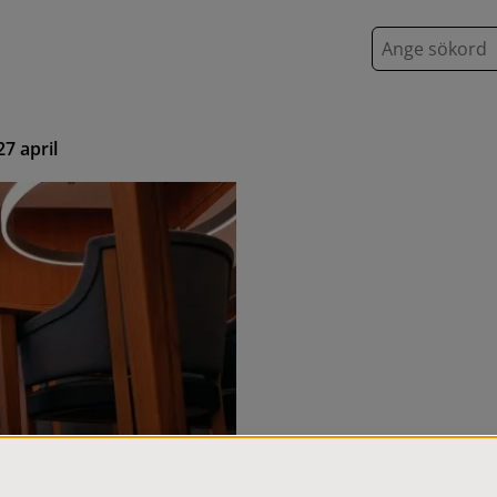
S
ö
k
7 april