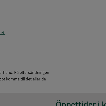
et 
erhand. På eftersändningen 
bt komma till det eller de 
Öppettider i 