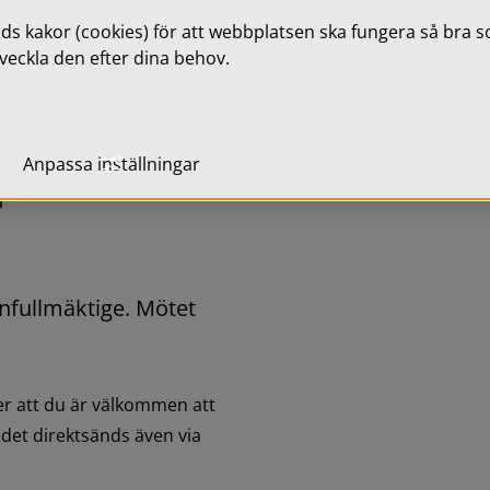
 kakor (cookies) för att webbplatsen ska fungera så bra som
veckla den efter dina behov.
Anpassa inställningar
l
ullmäktige. Mötet 
r att du är välkommen att 
det direktsänds även via 