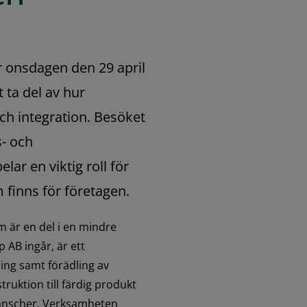
 onsdagen den 29 april 
 ta del av hur 
h integration. Besöket 
- och 
ar en viktig roll för 
 finns för företagen.
är en del i en mindre 
AB ingår, är ett 
ng samt förädling av 
uktion till färdig produkt 
ranscher. Verksamheten 