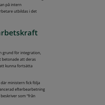
an på intern 
etare utbildas i det 
rbetskraft 
 grund för integration, 
 betonade att deras 
tt kunna fortsätta 
r ministern fick följa 
avancerad efterbearbetning 
beskriver som “från 