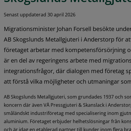
Senast uppdaterad 30 april 2026
Migrationsminister Johan Forsell besökte under
AB Skogslunds Metallgjuteri i Anderstorp för att
företaget arbetar med kompetensförsörjning oc
är en del av regeringens arbete med migrations
integrationsfrågor, där dialogen med företag spel
att förstå vilka möjligheter och utmaningar som
AB Skogslunds Metallgjuteri, som grundades 1937 och som 
koncern där även VÅ Pressgjuteri & Skanslack i Anderstorp 
småländskt industriföretag med specialisering inom gjutni
aluminium. Företaget erbjuder helhetslösningar från konstr
och är idag en etablerad partner till kunder inom flera b