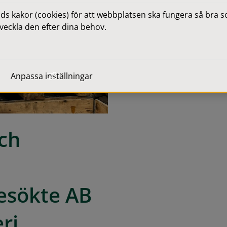
 kakor (cookies) för att webbplatsen ska fungera så bra som
veckla den efter dina behov.
Anpassa inställningar
h 
esökte AB 
ri