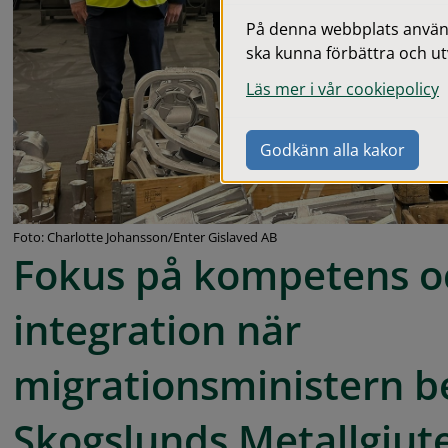
På denna webbplats används
ska kunna förbättra och ut
Läs mer i vår cookiepolicy
Godkänn alla kakor
Foto: Charlotte Johansson/Enter Gislaved AB
Fokus på kompetens oc
integration när 
migrationsministern b
Skogslunds Metallgjute