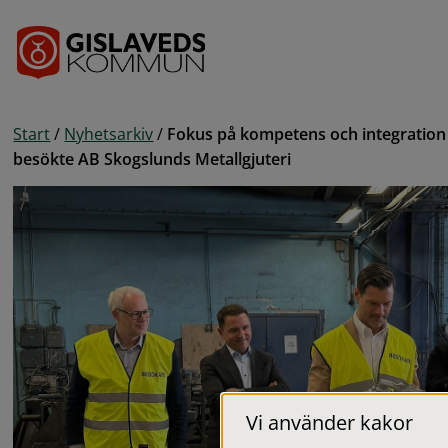
Gå till innehåll
Start
/
Nyhetsarkiv
/
Fokus på kompetens och integration
besökte AB Skogslunds Metallgjuteri
Vi använder kakor