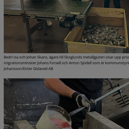
Bedri Isa och Johan Skans, ägare till Skoglunds metallgjuteri visar upp pro
migrationsminister Johans Forsell och Anton Sjödell som är kommunstyre
Johansson/Enter Gislaved AB