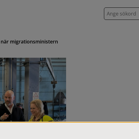
S
ö
k
 när migrationsministern