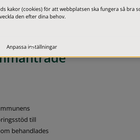
 kakor (cookies) för att webbplatsen ska fungera så bra som
veckla den efter dina behov.
fter 
Anpassa inställningar
mmanträde 
kommunens 
ngsstöd till 
 som behandlades 