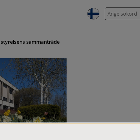
S
ö
k
styrelsens sammanträde