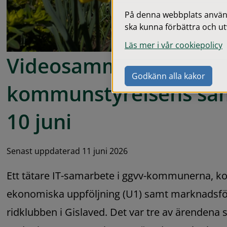
På denna webbplats används
ska kunna förbättra och ut
Läs mer i vår cookiepolicy
Videosammanfattning e
Godkänn alla kakor
kommunstyrelsens sa
10 juni
Senast uppdaterad 11 juni 2026
Ett tätare IT-samarbete i ggvv-kommunerna, 
ekonomiska uppföljning (U1) samt marknadsföri
ridklubben i Gislaved. Det var tre av ärendena