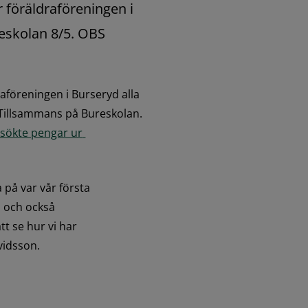
föräldraföreningen i 
reskolan 8/5. OBS 
öreningen i Burseryd alla 
familjer runt om i kommunen varmt välkomna till festen "Tillsammans på Bureskolan. 
sökte pengar ur 
på var vår första 
d och också 
 se hur vi har 
vidsson.