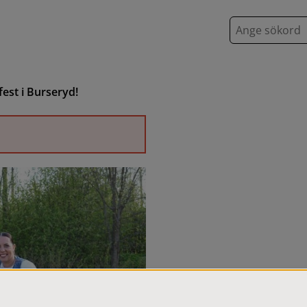
S
ö
k
fest i Burseryd!