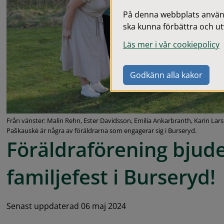
På denna webbplats används
ska kunna förbättra och ut
Läs mer i vår cookiepolicy
Godkänn alla kakor
Från vänster: Malin Rehn, Ester Davidsson, Emilia Ankarbranth, Karin La
Paškauskė är några av föräldrarna som engagerar sig i Burseryd.
Föräldraförening bjuder 
familjefest i Burseryd!
Senast uppdaterad 06 maj 2024