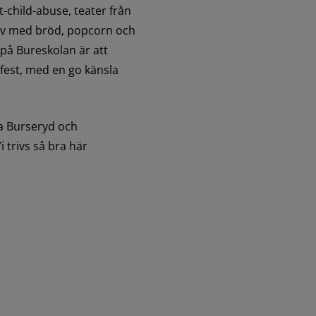
-child-abuse, teater från 
rv med bröd, popcorn och 
å Bureskolan är att 
fest, med en go känsla 
lla Burseryd och 
trivs så bra här 