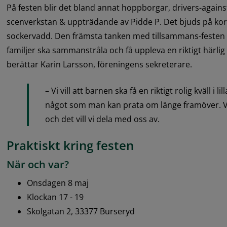
På festen blir det bland annat hoppborgar, drivers-against
scenverkstan & uppträdande av Pidde P. Det bjuds på ko
sockervadd. Den främsta tanken med tillsammans-festen p
familjer ska sammanstråla och få uppleva en riktigt härlig 
berättar Karin Larsson, föreningens sekreterare.
– Vi vill att barnen ska få en riktigt rolig kväll i li
något som man kan prata om länge framöver. Vi 
och det vill vi dela med oss av.
Praktiskt kring festen
När och var?
Onsdagen 8 maj
Klockan 17 - 19
Skolgatan 2, 33377 Burseryd