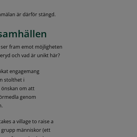
Anmälan är därför stängd.
samhällen
 ser fram emot möjligheten 
seryd och vad är unikt här?
t ökat engagemang 
stolthet i 
n önskan om att 
 förmedla genom 
n.
kes a village to raise a 
l grupp människor (ett 