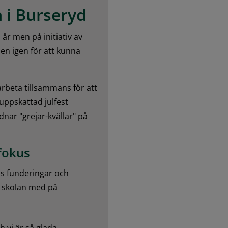
 i Burseryd
r men på initiativ av 
n igen för att kunna 
arbeta tillsammans för att 
ppskattad julfest 
nar "grejar-kvällar" på 
fokus
s funderingar och 
 skolan med på 