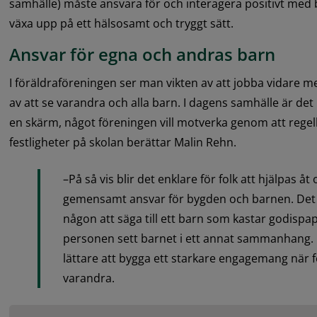
samhälle) måste ansvara för och interagera positivt med b
växa upp på ett hälsosamt och tryggt sätt.
Ansvar för egna och andras barn
I föräldraföreningen ser man vikten av att jobba vidare 
av att se varandra och alla barn. I dagens samhälle är det
en skärm, något föreningen vill motverka genom att regelbu
festligheter på skolan berättar Malin Rehn.
–På så vis blir det enklare för folk att hjälpas åt o
gemensamt ansvar för bygden och barnen. Det är
någon att säga till ett barn som kastar godispa
personen sett barnet i ett annat sammanhang. D
lättare att bygga ett starkare engagemang när fo
varandra.