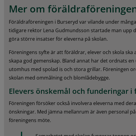
Mer om föräldraföreningen
Föräldraföreningen i Burseryd var vilande under många å
tidigare rektor Lena Gudmundsson startade man upp de
göra större insatser för eleverna på skolan.
Föreningens syfte är att föräldrar, elever och skola ska 
skapa god gemenskap. Bland annat har det ordnats en u
utomhus med spolad is och stora grillar. Föreningen ord
skolan med ommålning och blomlådebygge.
Elevers önskemål och funderingar i 
Föreningen försöker också involvera eleverna med dera
önskningar. Med jämna mellanrum är även personal på
föreningens möte.