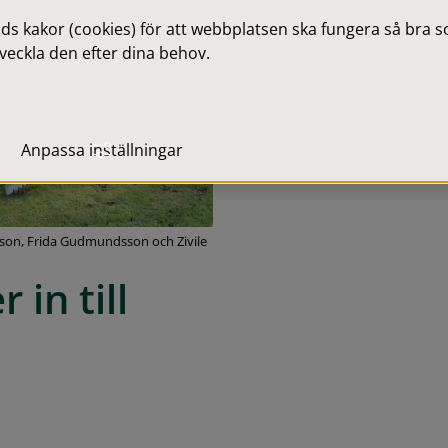
 kakor (cookies) för att webbplatsen ska fungera så bra som
veckla den efter dina behov.
Anpassa inställningar
rsson, Frida Gudmundsson och Zivile
in till 