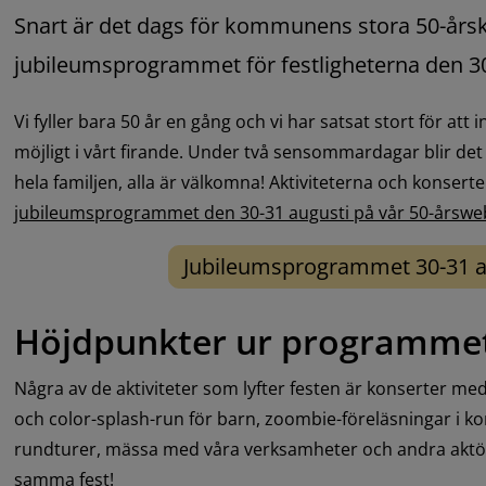
Snart är det dags för kommunens stora 50-årska
jubileumsprogrammet för festligheterna den 3
Vi fyller bara 50 år en gång och vi har satsat stort för at
möjligt i vårt firande. Under två sensommardagar blir det
hela familjen, alla är välkomna! Aktiviteterna och konserter
jubileumsprogrammet den 30-31 augusti på vår 50-årswe
Jubileumsprogrammet 30-31 a
Höjdpunkter ur programme
Några av de aktiviteter som lyfter festen är konserter med 
och color-splash-run för barn, zoombie-föreläsningar i 
rundturer, mässa med våra verksamheter och andra aktörer
samma fest!