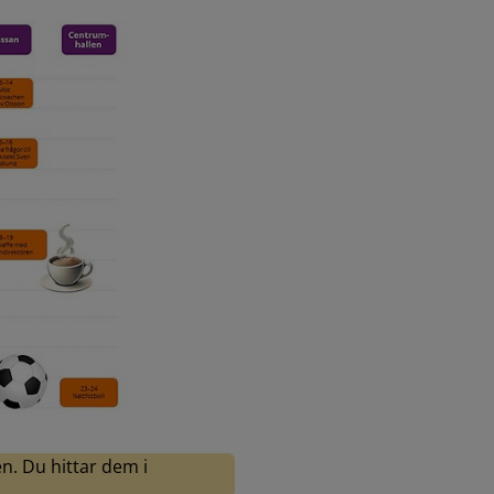
Förstora bilden
en. Du hittar dem i