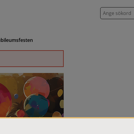
S
ö
k
ubileumsfesten