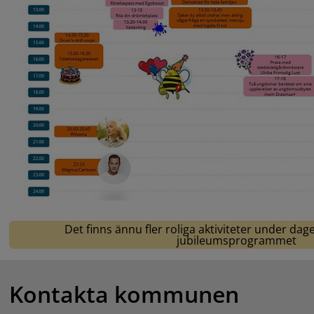
Det finns ännu fler roliga aktiviteter under dag
jubileumsprogrammet
Kontakta kommunen