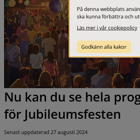
På denna webbplats används
ska kunna förbättra och ut
Läs mer i vår cookiepolicy
Godkänn alla kakor
Nu kan du se hela pro
för Jubileumsfesten
Senast uppdaterad 27 augusti 2024