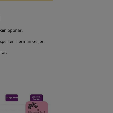
i
ken 
öppnar.
experten Herman Geijer.
ltar.
Förstora bilden