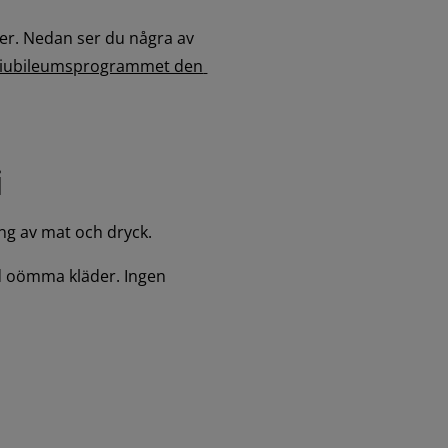
er. Nedan ser du några av 
a iubileumsprogrammet den 
i
ng av mat och dryck.
ed oömma kläder. Ingen 