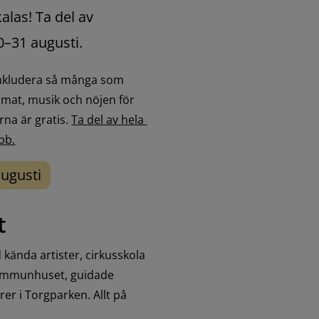
las! Ta del av 
0–31 augusti.
t inkludera så många som 
 mat, musik och nöjen för 
na är gratis. 
Ta del av hela 
bb.
ugusti
t
kända artister, cirkusskola 
kommunhuset, guidade 
 i Torgparken. Allt på 