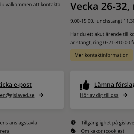
Vecka 26-32,
 du välkommen att kontakta 
9.00-15.00, lunchstängt 11.3
Har du ett akut ärende till 
är stängt, ring 0371-810 00 
Mer kontaktinformation
icka e-post
Lämna försla
n@gislaved.se
Hör av dig till oss
ns anslagstavla
Tillgänglighet på gislav
rera
Om kakor (cookies)