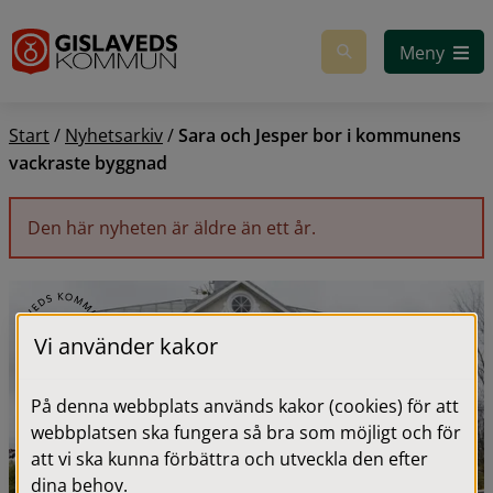
Gå till innehåll
Meny
Start
/
Nyhetsarkiv
/
Sara och Jesper bor i kommunens
vackraste byggnad
Den här nyheten är äldre än ett år.
Vi använder kakor
På denna webbplats används kakor (cookies) för att
webbplatsen ska fungera så bra som möjligt och för
att vi ska kunna förbättra och utveckla den efter
dina behov.