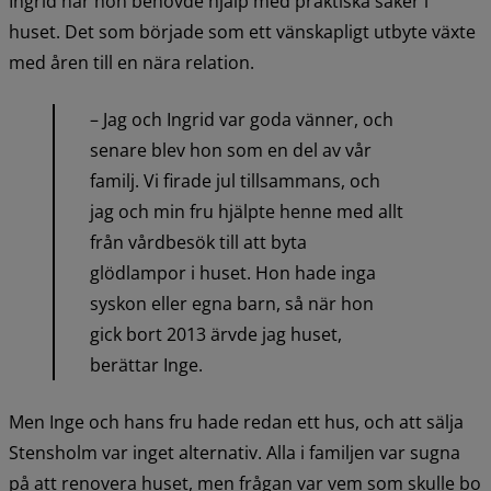
Ingrid när hon behövde hjälp med praktiska saker i 
huset. Det som började som ett vänskapligt utbyte växte 
med åren till en nära relation.
– Jag och Ingrid var goda vänner, och 
senare blev hon som en del av vår 
familj. Vi firade jul tillsammans, och 
jag och min fru hjälpte henne med allt 
från vårdbesök till att byta 
glödlampor i huset. Hon hade inga 
syskon eller egna barn, så när hon 
gick bort 2013 ärvde jag huset, 
berättar Inge.
Men Inge och hans fru hade redan ett hus, och att sälja 
Stensholm var inget alternativ. Alla i familjen var sugna 
på att renovera huset, men frågan var vem som skulle bo 