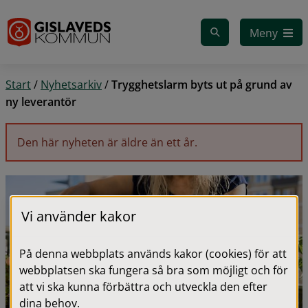
Gå till innehåll
Meny
Start
/
Nyhetsarkiv
/
Trygghetslarm byts ut på grund av
ny leverantör
Den här nyheten är äldre än ett år.
Vi använder kakor
På denna webbplats används kakor (cookies) för att
webbplatsen ska fungera så bra som möjligt och för
att vi ska kunna förbättra och utveckla den efter
dina behov.