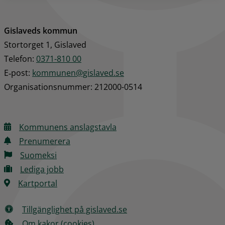
Gislaveds kommun
Stortorget 1, Gislaved
Telefon: 
0371-810 00
E‑post: 
kommunen@gislaved.se
Organisationsnummer: 212000-0514
Kommunens anslagstavla
Prenumerera
Suomeksi
Lediga jobb
Kartportal
Tillgänglighet på gislaved.se
Om kakor (cookies)