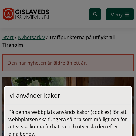
Gå till innehåll
Meny
Start
/
Nyhetsarkiv
/
Träffpunkterna på utflykt till
Tiraholm
Den här nyheten är äldre än ett år.
Vi använder kakor
På denna webbplats används kakor (cookies) för att
webbplatsen ska fungera så bra som möjligt och för
att vi ska kunna förbättra och utveckla den efter
dina behov.