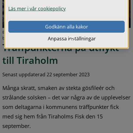
Läs mer i vår cookiepolicy
Godkänn alla kakor
Bra stämning med många skratt när deltagarna från träffpunkten
besökte Tiraholm.
Anpassa inställningar
Träffpunkterna på utflykt 
till Tiraholm
Senast uppdaterad 22 september 2023
Många skratt, smaken av stekta gösfileér och 
strålande solsken – det var några av de upplevelser 
som deltagarna i kommunens träffpunkter fick 
med sig hem från Tiraholms Fisk den 15 
september.