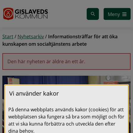
Gå till innehåll
Meny
Start
/
Nyhetsarkiv
/
Informationsträffar för att öka
kunskapen om socialtjänstens arbete
Den här nyheten är äldre än ett år.
Vi använder kakor
På denna webbplats används kakor (cookies) för att
webbplatsen ska fungera så bra som möjligt och för
att vi ska kunna förbättra och utveckla den efter
dina behov.