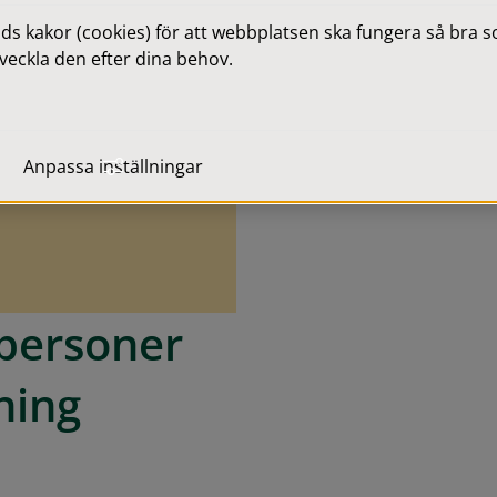
 kakor (cookies) för att webbplatsen ska fungera så bra som
veckla den efter dina behov.
Anpassa inställningar
 personer 
ning