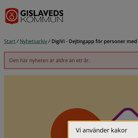
Gå till innehåll
Start
/
Nyhetsarkiv
/
DigiVi - Dejtingapp för personer me
Den här nyheten är äldre än ett år.
Vi använder kakor