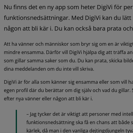
Nu finns det en ny app som heter DigiVi för pe
funktionsnedsättningar. Med DigiVi kan du lätt h
någon att bli kär i. Du kan också bara prata o
Att ha vänner och människor som bryr sig om en är viktigt
mindre ensamma. Därför vill DigiVi hjälpa dig att träffa a
som gillar samma saker som du. Du kan prata, skicka bilder 
dina meddelanden om du inte vill skriva.
DigiVi är för alla som känner sig ensamma eller som vill ha
egen profil där du berättar om dig själv och vad du gillar.
efter nya vänner eller någon att bli kär i.
– Jag tycker det är viktigt att personer med intell
funktionsnedsättning ska få en chans att både s
kärlek, då man i den vanliga dejtingdjungeln tyvä