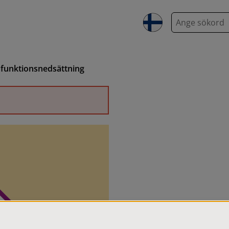
S
ö
k
d funktionsnedsättning