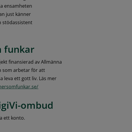
gga ensamheten 
an just känner 
 stödassistent 
m funkar
ekt finansierad av Allmänna 
 som arbetar för att 
leva ett gott liv. Läs mer 
onersomfunkar.se/
igiVi-ombud
 ett konto. 