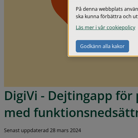
På denna webbplats används
ska kunna förbättra och ut
Läs mer i vår cookiepolicy
Godkänn alla kakor
DigiVi - Dejtingapp för
med
 funktionsnedsätt
Senast uppdaterad 28 mars 2024