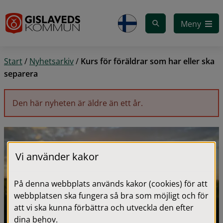
Gå till innehåll
Meny
Start
/
Nyhetsarkiv
/
Kurs för föräldrar som har eller ska
separera
Den här nyheten är äldre än ett år.
Vi använder kakor
På denna webbplats används kakor (cookies) för att
webbplatsen ska fungera så bra som möjligt och för
att vi ska kunna förbättra och utveckla den efter
dina behov.