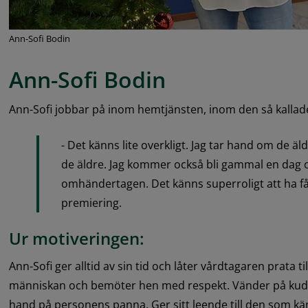
Ann-Sofi Bodin
Ann-Sofi Bodin
Ann-Sofi jobbar på inom hemtjänsten, inom den så kallade
- Det känns lite overkligt. Jag tar hand om de äld
de äldre. Jag kommer också bli gammal en dag och 
omhändertagen. Det känns superroligt att ha få
premiering.
Ur motiveringen: 
Ann-Sofi ger alltid av sin tid och låter vårdtagaren prata ti
människan och bemöter hen med respekt. Vänder på kudd
hand på personens panna. Ger sitt leende till den som käm