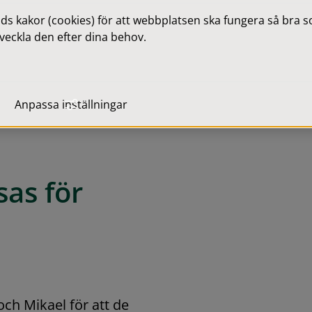
 kakor (cookies) för att webbplatsen ska fungera så bra som
veckla den efter dina behov.
Anpassa inställningar
as för 
h Mikael för att de 