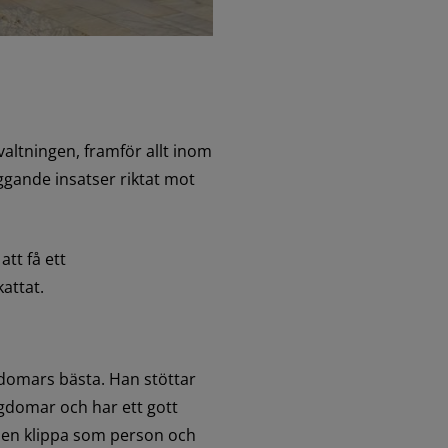
altningen, framför allt inom 
ande insatser riktat mot 
tt få ett 
attat.
gdomars bästa. Han stöttar 
gdomar och har ett gott 
r en klippa som person och 