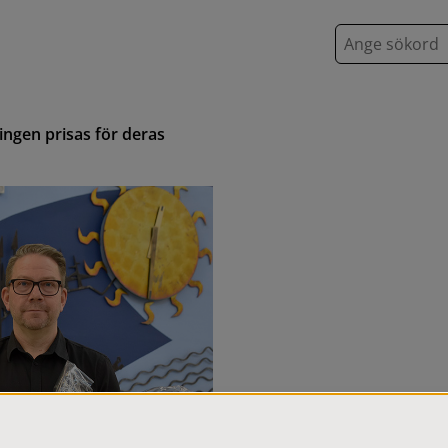
S
ö
k
ingen prisas för deras