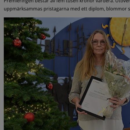
Premieringen består av fem tusen kronor vardera. Utöver
uppmärksammas pristagarna med ett diplom, blommor s