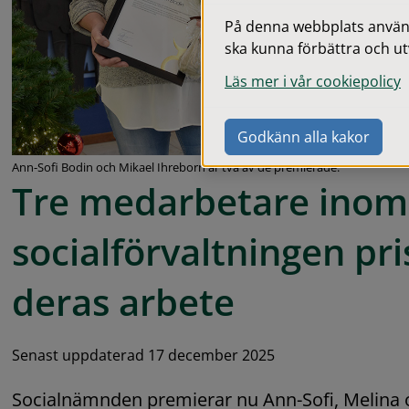
På denna webbplats används
ska kunna förbättra och ut
Läs mer i vår cookiepolicy
Godkänn alla kakor
Ann-Sofi Bodin och Mikael Ihreborn är två av de premierade.
Tre medarbetare inom 
socialförvaltningen pris
deras
 arbete
Senast uppdaterad 17 december 2025
Socialnämnden premierar nu Ann-Sofi, Melina oc