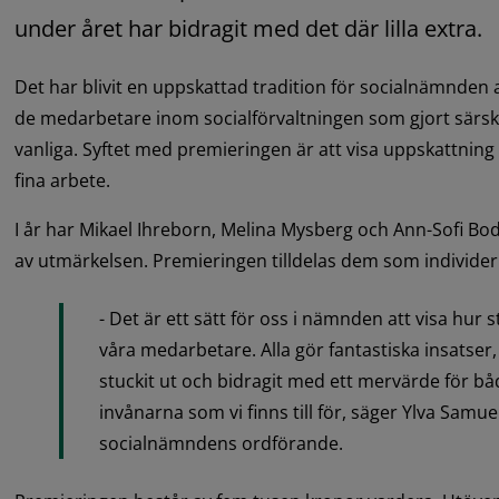
under året har bidragit med det där lilla extra.
Det har blivit en uppskattad tradition för socialnämnden att
de medarbetare inom socialförvaltningen som gjort särski
vanliga. Syftet med premieringen är att visa uppskattnin
fina arbete.
I år har Mikael Ihreborn, Melina Mysberg och Ann-Sofi Bod
av utmärkelsen. Premieringen tilldelas dem som individer 
- Det är ett sätt för oss i nämnden att visa hur st
våra medarbetare. Alla gör fantastiska insatser,
stuckit ut och bidragit med ett mervärde för bå
invånarna som vi finns till för, säger Ylva Samu
socialnämndens ordförande.