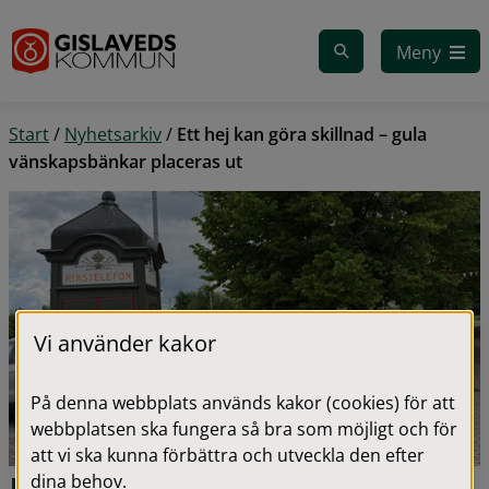
Gå till innehåll
Meny
Start
/
Nyhetsarkiv
/
Ett hej kan göra skillnad – gula
vänskapsbänkar placeras ut
Vi använder kakor
På denna webbplats används kakor (cookies) för att
webbplatsen ska fungera så bra som möjligt och för
att vi ska kunna förbättra och utveckla den efter
dina behov.