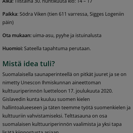
Aika:
 Tiistaina 30. huhtikuuta klo: 14 – 17
Paikka
: Södra Viken (tien 611 varressa, Sigges Logeniin 
päin)
Ota mukaan:
 uima-asu, pyyhe ja istuinalusta
Huomioi:
 Sateella tapahtuma perutaan.
Mistä idea tuli?
Suomalaisella saunaperinteellä on pitkät juuret ja se on 
nimetty Unescon Ihmiskunnan aineettoman 
kulttuuriperinnön luetteloon 17. joulukuuta 2020. 
Gislavedin kunta kuuluu suomen kielen 
hallintoalueeseen ja täten teemme työtä suomenkielen ja 
kulttuuriin vahvistamiseksi. Telttasauna on osa 
suomalaisen kulttuuriperinnön vaalimista ja yksi tapa 
lisätä kiinnostusta asiaan.