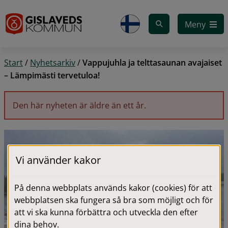
Gå till innehåll
Meny
Start
/
Nyhetsarkiv
/
Vappujuhla ja telttasaunan avajaiset
– Lämpimästi tervetuloa!
Den här nyheten är äldre än ett år.
Vi använder kakor
På denna webbplats används kakor (cookies) för att
webbplatsen ska fungera så bra som möjligt och för
att vi ska kunna förbättra och utveckla den efter
dina behov.