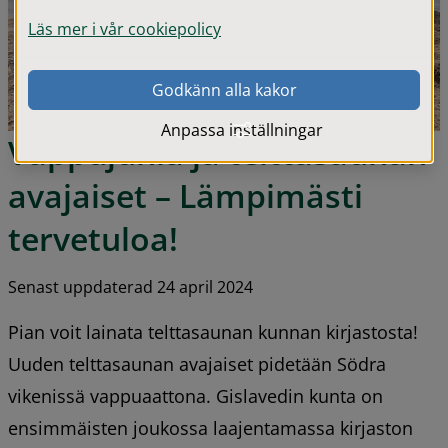
Läs mer i vår cookiepolicy
Godkänn alla kakor
Anpassa inställningar
Vappujuhla ja telttasaunan 
avajaiset – Lämpimästi 
tervetuloa!
Senast uppdaterad 24 april 2024
Pian voit lainata telttasaunan kunnan kirjastosta! 
Uuden telttasaunan avajaiset pidetään Södra 
vikenissä vappuaattona. Gislavedin kunta on 
ensimmäisten joukossa laajentamassa kirjaston 