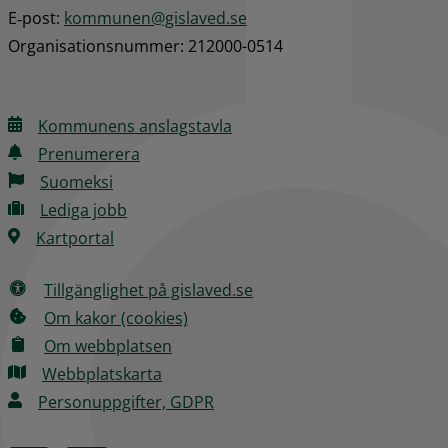
E‑post: 
kommunen@gislaved.se
Organisationsnummer: 212000-0514
Kommunens anslagstavla
Prenumerera
Suomeksi
Lediga jobb
Kartportal
Tillgänglighet på gislaved.se
Om kakor (cookies)
Om webbplatsen
Webbplatskarta
Personuppgifter, GDPR