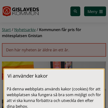
Gå till innehåll
Meny
Start
/
Nyhetsarkiv
/
Kommunen får pris för
mötesplatsen Gnistan
Den här nyheten är äldre än ett år.
Vi använder kakor
På denna webbplats används kakor (cookies) för att
webbplatsen ska fungera så bra som möjligt och för
att vi ska kunna förbättra och utveckla den efter
dina behov.