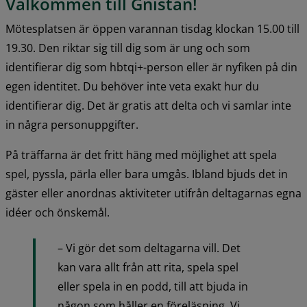
Välkommen till Gnistan!
Mötesplatsen är öppen varannan tisdag klockan 15.00 till 
19.30. Den riktar sig till dig som är ung och som 
identifierar dig som hbtqi+-person eller är nyfiken på din 
egen identitet. Du behöver inte veta exakt hur du 
identifierar dig. Det är gratis att delta och vi samlar inte 
in några personuppgifter.
På träffarna är det fritt häng med möjlighet att spela 
spel, pyssla, pärla eller bara umgås. Ibland bjuds det in 
gäster eller anordnas aktiviteter utifrån deltagarnas egna 
idéer och önskemål.
– Vi gör det som deltagarna vill. Det 
kan vara allt från att rita, spela spel 
eller spela in en podd, till att bjuda in 
någon som håller en föreläsning. Vi 