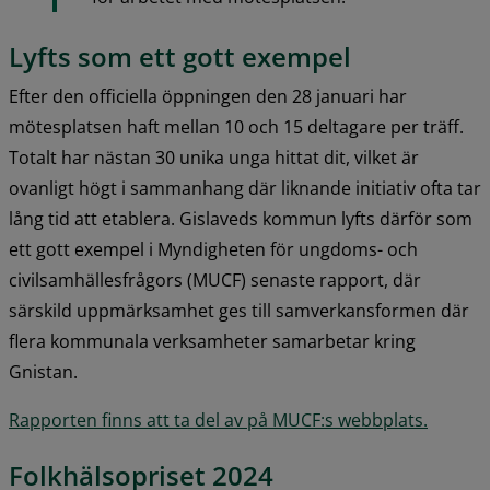
Lyfts som ett gott exempel
Efter den officiella öppningen den 28 januari har 
mötesplatsen haft mellan 10 och 15 deltagare per träff. 
Totalt har nästan 30 unika unga hittat dit, vilket är 
ovanligt högt i sammanhang där liknande initiativ ofta tar 
lång tid att etablera. Gislaveds kommun lyfts därför som 
ett gott exempel i Myndigheten för ungdoms- och 
civilsamhällesfrågors (MUCF) senaste rapport, där 
särskild uppmärksamhet ges till samverkansformen där 
flera kommunala verksamheter samarbetar kring 
Gnistan.
Rapporten finns att ta del av på MUCF:s webbplats.
Folkhälsopriset 2024