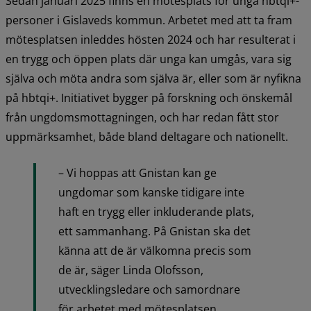
Sedan januari 2025 finns en mötesplats för unga hbtqi+-
personer i Gislaveds kommun. Arbetet med att ta fram 
mötesplatsen inleddes hösten 2024 och har resulterat i 
en trygg och öppen plats där unga kan umgås, vara sig 
själva och möta andra som själva är, eller som är nyfikna 
på hbtqi+. Initiativet bygger på forskning och önskemål 
från ungdomsmottagningen, och har redan fått stor 
uppmärksamhet, både bland deltagare och nationellt.
– Vi hoppas att Gnistan kan ge 
ungdomar som kanske tidigare inte 
haft en trygg eller inkluderande plats, 
ett sammanhang. På Gnistan ska det 
känna att de är välkomna precis som 
de är, säger Linda Olofsson, 
utvecklingsledare och samordnare 
för arbetet med mötesplatsen.