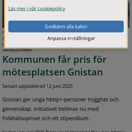
Läs mer i vår cookiepolicy
Godkänn alla kakor
Personalen på Gnistan består av medarbetare från olika kommunala
Anpassa inställningar
verksamheter. Från vänster: Tea Andreasson, Cecilia Fransila, Julia Fyhr,
Linda Olofsson, Emma Granlund och Isabella Eriksson. Melina Mysberg
saknas på bilden.
Kommunen får pris för 
mötesplatsen Gnistan
Senast uppdaterad 12 juni 2025
Gnistan ger unga hbtqi+-personer trygghet och 
gemenskap. Initiativet belönas nu med 
Folkhälsopriset och ett stipendium.