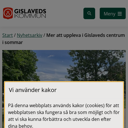
Gå till innehåll
Meny
Start
/
Nyhetsarkiv
/
Mer att uppleva i Gislaveds centrum
i sommar
Vi använder kakor
På denna webbplats används kakor (cookies) för att
webbplatsen ska fungera så bra som möjligt och för
att vi ska kunna förbättra och utveckla den efter
dina behov.