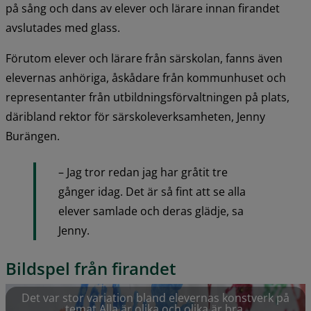
på sång och dans av elever och lärare innan firandet 
avslutades med glass.
Förutom elever och lärare från särskolan, fanns även 
elevernas anhöriga, åskådare från kommunhuset och 
representanter från utbildningsförvaltningen på plats, 
däribland rektor för särskoleverksamheten, Jenny 
Burängen.
– Jag tror redan jag har gråtit tre 
gånger idag. Det är så fint att se alla 
elever samlade och deras glädje, sa 
Jenny.
Bildspel från firandet
Det var stor variation bland elevernas konstverk på
temat Alla är olika och olika är bra.