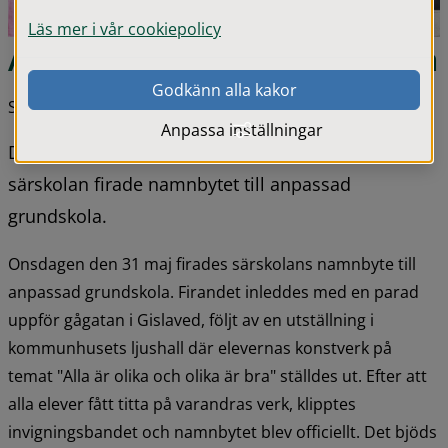
Läs mer i vår cookiepolicy
Alla är olika och olika är bra
Godkänn alla kakor
Senast uppdaterad 08 juni 2023
Anpassa inställningar
Det bjöds på parad, utställning, sång och dans när 
särskolan firade namnbytet till anpassad 
grundskola.
Onsdagen den 31 maj firades särskolans namnbyte till 
anpassad grundskola. Firandet inleddes med en parad 
uppför gågatan i Gislaved, följt av en utställning i 
kommunhusets ljushall där elevernas konstverk på 
temat "Alla är olika och olika är bra" ställdes ut. Efter att 
alla elever fått titta på varandras verk, klipptes 
invigningsbandet och namnbytet blev officiellt. Det bjöds 