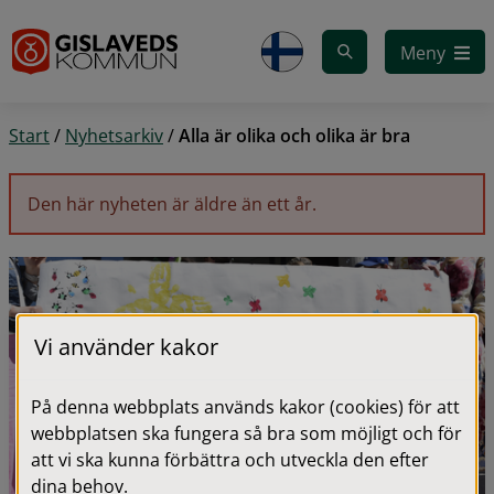
Gå till innehåll
Meny
Start
/
Nyhetsarkiv
/
Alla är olika och olika är bra
Den här nyheten är äldre än ett år.
Vi använder kakor
På denna webbplats används kakor (cookies) för att
webbplatsen ska fungera så bra som möjligt och för
att vi ska kunna förbättra och utveckla den efter
dina behov.