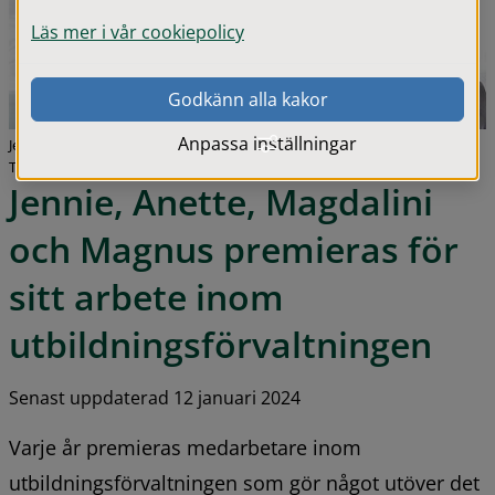
Läs mer i vår cookiepolicy
Godkänn alla kakor
Anpassa inställningar
Jennie Bylander, Anette Claesson, Maria Gullberg Lorentsson, Magdalini
Totta och Magnus Älmqvist.
Jennie, Anette, Magdalini 
och Magnus premieras för 
sitt arbete inom 
utbildningsförvaltningen
Senast uppdaterad 12 januari 2024
Varje år premieras medarbetare inom 
utbildningsförvaltningen som gör något utöver det 