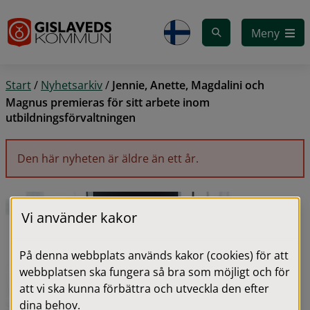
Gå till innehåll
Meny
Start
/
Nyhetsarkiv
/
Jennie, Anette, Magdalini och
Magnus premieras för sitt arbete inom
utbildningsförvaltningen
Den här nyheten är äldre än ett år.
Vi använder kakor
På denna webbplats används kakor (cookies) för att
webbplatsen ska fungera så bra som möjligt och för
att vi ska kunna förbättra och utveckla den efter
dina behov.