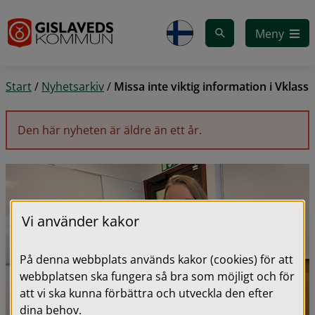
Gå till innehåll
Meny
Start
/
Nyhetsarkiv
/
Missa inte viktig information i Vklass
Den här nyheten är äldre än ett år.
Vi använder kakor
På denna webbplats används kakor (cookies) för att
webbplatsen ska fungera så bra som möjligt och för
att vi ska kunna förbättra och utveckla den efter
dina behov.