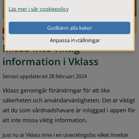
Läs mer i vår cookiepolicy
Godkänn alla kakor
Elida Barkman och Maria Petersson.
Anpassa inställningar
Missa inte viktig 
information i Vklass
Senast uppdaterad 28 februari 2024
Vklass genomgår förändringar för att öka 
säkerheten och användarvänligheten. Det är viktigt 
att du som vårdnadshavare är inloggad i appen för 
att inte missa viktig information.
Just nu är Vklass inne i en utvecklingsfas vilket innebär 