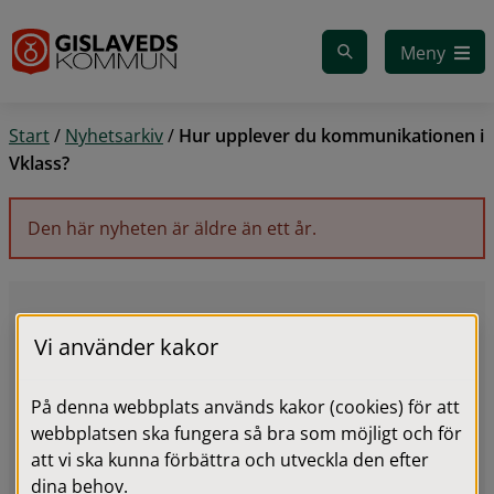
Gå till innehåll
Meny
Start
/
Nyhetsarkiv
/
Hur upplever du kommunikationen i
Vklass?
Den här nyheten är äldre än ett år.
Vi använder kakor
På denna webbplats används kakor (cookies) för att
webbplatsen ska fungera så bra som möjligt och för
att vi ska kunna förbättra och utveckla den efter
dina behov.