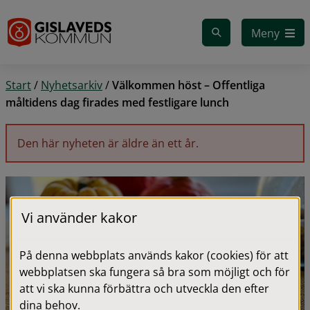
Gå till innehåll
Meny
Start
/
Nyhetsarkiv
/
Välkommen höst – Offentliga
måltidens dag firades med festligare lunch
Den här nyheten är äldre än ett år.
Vi använder kakor
På denna webbplats används kakor (cookies) för att
webbplatsen ska fungera så bra som möjligt och för
att vi ska kunna förbättra och utveckla den efter
dina behov.