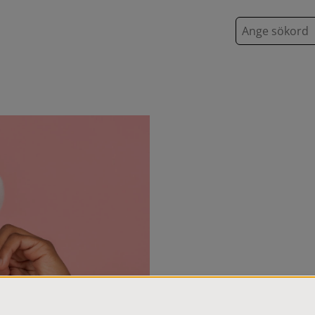
S
ö
k