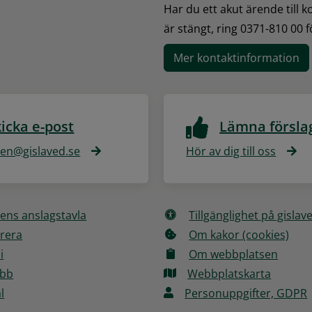
Har du ett akut ärende till 
är stängt, ring 0371-810 00 
Mer kontaktinformation
icka e-post
Lämna försla
n@gislaved.se
Hör av dig till oss
ns anslagstavla
Tillgänglighet på gislav
rera
Om kakor (cookies)
i
Om webbplatsen
obb
Webbplatskarta
l
Personuppgifter, GDPR