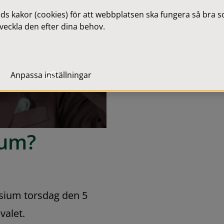
 kakor (cookies) för att webbplatsen ska fungera så bra som
veckla den efter dina behov.
Anpassa inställningar
ium?
ium torsdag den 5 
valet.