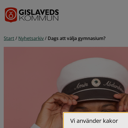
Gå till innehåll
Start
/
Nyhetsarkiv
/
Dags att välja gymnasium?
Vi använder kakor