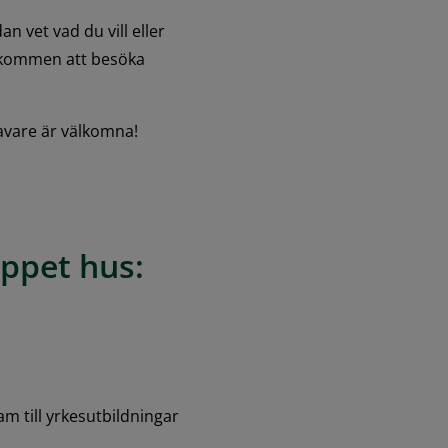
 vet vad du vill eller 
lkommen att besöka 
havare är välkomna!
ppet hus:
am till yrkesutbildningar