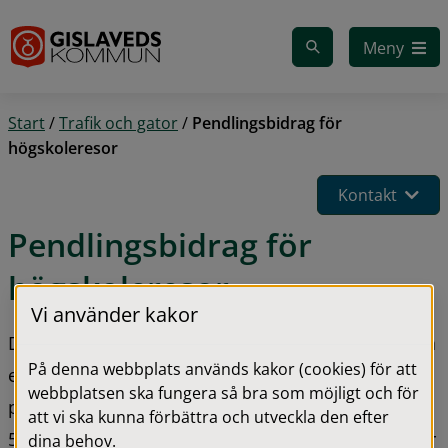
Gå till innehåll
Meny
Start
/
Trafik och gator
/
Pendlingsbidrag för
högskoleresor
Kontakt
Pendlingsbidrag för 
högskoleresor
Vi använder kakor
Du som studerar på heltid vid universitet/högskola 
På denna webbplats används kakor (cookies) för att
eller yrkeshögskola har möjlighet att få ett 
webbplatsen ska fungera så bra som möjligt och för
pendlingsbidrag från kommunen och få tillbaka 
att vi ska kunna förbättra och utveckla den efter
50% av biljettkostnaden. Sista ansökningsdatum är 
dina behov.