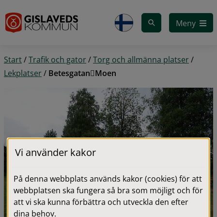
Gå till innehåll
Meny
Start
/
Trafik och gator
/
Torg och allmänna platser
/
Lekplatser
/
BetesgatanMoen
Vi använder kakor
På denna webbplats används kakor (cookies) för att
webbplatsen ska fungera så bra som möjligt och för
att vi ska kunna förbättra och utveckla den efter
dina behov.