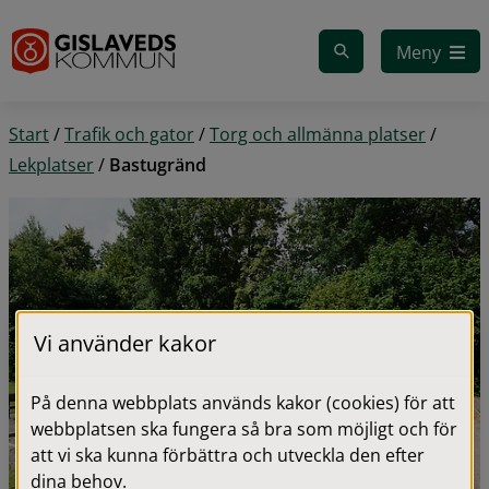
Gå till innehåll
Meny
Start
/
Trafik och gator
/
Torg och allmänna platser
/
Lekplatser
/
Bastugränd
Vi använder kakor
På denna webbplats används kakor (cookies) för att
webbplatsen ska fungera så bra som möjligt och för
att vi ska kunna förbättra och utveckla den efter
dina behov.