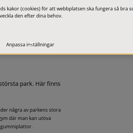
 kakor (cookies) för att webbplatsen ska fungera så bra som
veckla den efter dina behov.
Anpassa inställningar
törsta park. Här finns 
nder några av parkens stora 
kgym där man kan utöva 
v gummiplattor.