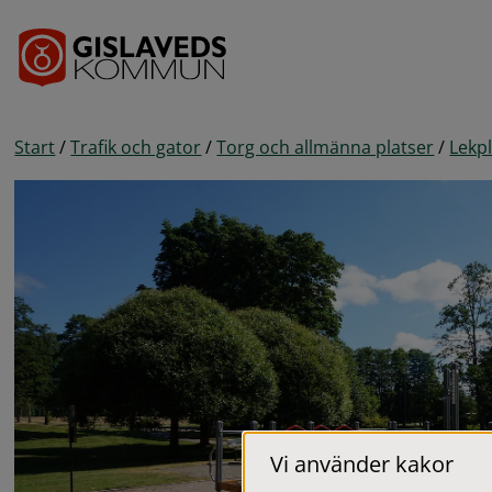
Gå till innehåll
Start
/
Trafik och gator
/
Torg och allmänna platser
/
Lekp
Vi använder kakor