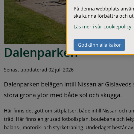
På denna webbplats används
ska kunna förbättra och ut
Läs mer i vår cookiepolicy
Godkänn alla kakor
Dalenparken
Senast uppdaterad 02 juli 2026
Dalenparken belägen intill Nissan är Gislaveds s
stora gröna ytor med både sol och skugga.
Här finns det gott om sittplatser, både intill Nissan och u
träd. Här finns en grusad fotbollsplan, boulebana och le
balans-, motorik- och styrketräning. Underlaget består a