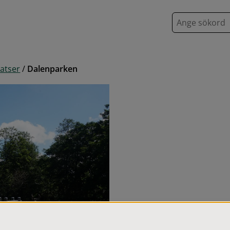
S
ö
k
latser
/
Dalenparken