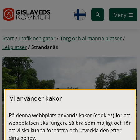
Gå till innehåll
Meny
Start
/
Trafik och gator
/
Torg och allmänna platser
/
Lekplatser
/
Strandsnäs
Vi använder kakor
På denna webbplats används kakor (cookies) för att
webbplatsen ska fungera så bra som möjligt och för
att vi ska kunna förbättra och utveckla den efter
dina behov.