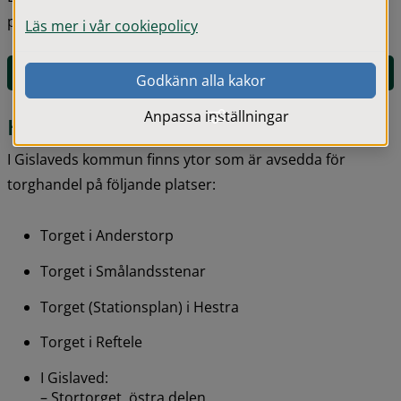
platser som är avsedd för detta.
Läs mer i vår cookiepolicy
E-tjänst för att boka en torgplats
Godkänn alla kakor
Anpassa inställningar
Här får du ha torghandel
I Gislaveds kommun finns ytor som är avsedda för 
torghandel på följande platser:
Torget i Anderstorp
Torget i Smålandsstenar
Torget (Stationsplan) i Hestra
Torget i Reftele
I Gislaved:
– Stortorget, östra delen.