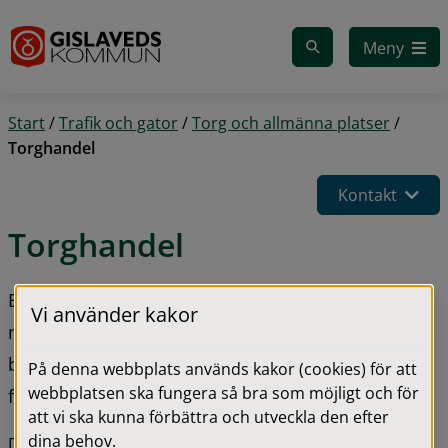
Gå till innehåll
Meny
Start
/
Trafik och gator
/
Torg och allmänna platser
/
Torghandel
Kontakt
Torghandel
Ett trevligt och uppskattat inslag i vår offentliga 
Vi använder kakor
miljö är torghandel. För att den ska fungera på 
bästa sätt finns det regler för när, var och hur den 
På denna webbplats används kakor (cookies) för att
webbplatsen ska fungera så bra som möjligt och för
får bedrivas.
att vi ska kunna förbättra och utveckla den efter
dina behov.
Det krävs inget polistillstånd för torghandel som sker på 