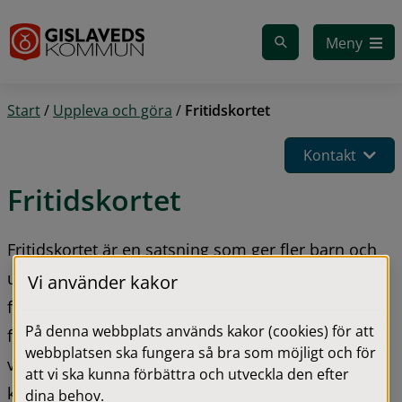
Gå till innehåll
Meny
Start
/
Uppleva och göra
/
Fritidskortet
Kontakt
Fritidskortet
Fritidskortet är en satsning som ger fler barn och 
unga möjlighet att delta i meningsfulla 
Vi använder kakor
fritidsaktiviteter – oavsett ekonomiska 
På denna webbplats används kakor (cookies) för att
förutsättningar. Kortet kan användas för att betala 
webbplatsen ska fungera så bra som möjligt och för
vissa aktiviteter inom idrott, kultur, friluftsliv, 
att vi ska kunna förbättra och utveckla den efter
kulturskola och föreningsliv.
dina behov.