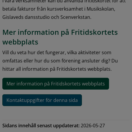
I våra verksamheter kan du använda fritidskortet för att 
betala fakturor från kursverksamhet i Musikskolan, 
Gislaveds dansstudio och Scenverkstan.
Mer information på Fritidskortets 
webbplats
Vill du veta hur det fungerar, vilka aktiviteter som 
omfattas eller hur du som förening ansluter dig? Du 
hittar all information på Fritidskortets webbplats.
Mer information på Fritidskortets webbplats
(länk till annan webbplats)
Kontaktuppgifter för denna sida
Sidans innehåll senast uppdaterat:
2026-05-27