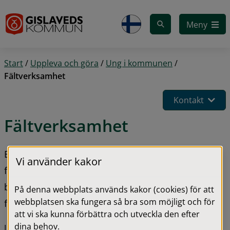
Gå till innehåll
Meny
Start
/
Uppleva och göra
/
Ung i kommunen
/
Fältverksamhet
Kontakt
Fältverksamhet
En fältares främsta uppgifter är att arbeta 
Vi använder kakor
förebyggande och uppsökande. Vi finns till för alla 
barn och unga i kommunen och för oss är inga 
På denna webbplats används kakor (cookies) för att
webbplatsen ska fungera så bra som möjligt och för
frågor för stora eller för små.
att vi ska kunna förbättra och utveckla den efter
dina behov.
I kommunen är vi tre fältsekreterare som finns till för att 