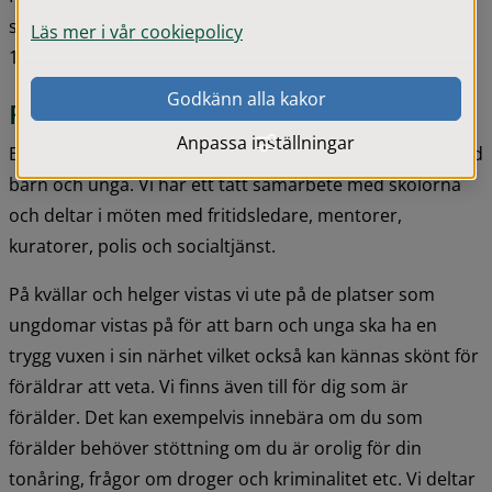
stötta, hjälpa och lyssna på barn och ungdomar i åldern 
Läs mer i vår cookiepolicy
12-18 år.
Godkänn alla kakor
Fältare
Anpassa inställningar
Ett av fältverksamhetens viktigaste mål är att synas bland 
barn och unga. Vi har ett tätt samarbete med skolorna 
och deltar i möten med fritidsledare, mentorer, 
kuratorer, polis och socialtjänst.
På kvällar och helger vistas vi ute på de platser som 
ungdomar vistas på för att barn och unga ska ha en 
trygg vuxen i sin närhet vilket också kan kännas skönt för 
föräldrar att veta. Vi finns även till för dig som är 
förälder. Det kan exempelvis innebära om du som 
förälder behöver stöttning om du är orolig för din 
tonåring, frågor om droger och kriminalitet etc. Vi deltar 