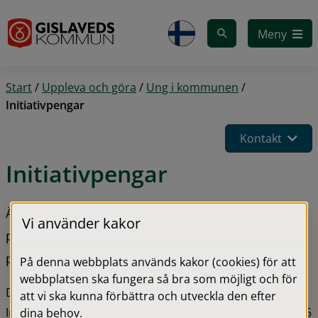
Gå till innehåll
Meny
Start
/
Uppleva och göra
/
Ung i kommunen
/
Initiativpengar
Kontakt
Initiativpengar
Är du ung eller är ni flera unga som planerar ett 
Vi använder kakor
projekt eller att göra något på fritiden? Behöver du 
pengar för att kunna göra det?
På denna webbplats används kakor (cookies) för att
webbplatsen ska fungera så bra som möjligt och för
Då kan du söka bidrag från Initiativpengen. 
att vi ska kunna förbättra och utveckla den efter
Initiativpengen är ett sätt för dig som är mellan 13 och 25 
dina behov.