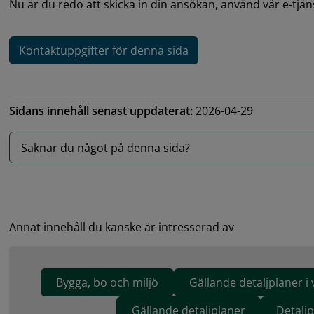
Nu är du redo att skicka in din ansökan, använd vår e-tjän
Kontaktuppgifter för denna sida
Sidans innehåll senast uppdaterat:
2026-04-29
Saknar du något på denna sida?
Annat innehåll du kanske är intresserad av
Bygga, bo och miljö
Gällande detaljplaner i 
Gällande detaljplaner
Detaljp