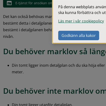
E-tjänst för ansökan om marklov
På denna webbplats används
ska kunna förbättra och ut
Det kan också behövas marklov för trädfällning och sko
Läs mer i vår cookiepolicy
bestämt detta i detaljplanen eller i områdesbestämmelsern
bestämt i detaljplanen behövs inte marklov för att höja ell
Godkänn alla kakor
nivån.
Du behöver marklov så läng
Din tomt ligger inom detaljplan och du ska höja elle
meter.
Du behöver
 inte
 marklov om
Din tomt ligger utanför detaljplan.