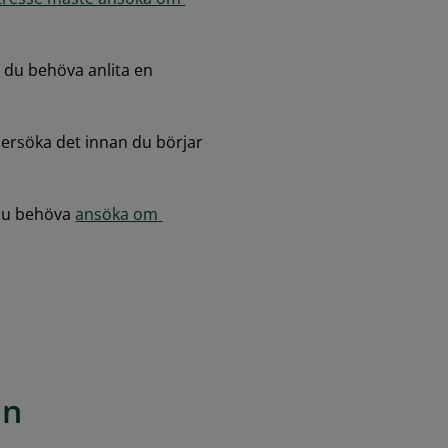
Beroende på hur stora markförändringar du ska göra kan du behöva anlita en 
rsöka det innan du börjar 
du behöva 
ansöka om 
an