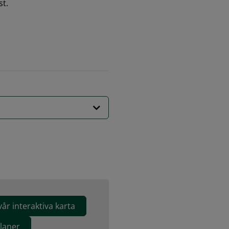
st.
vår interaktiva karta
laner