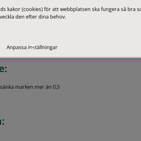
 kakor (cookies) för att webbplatsen ska fungera så bra som
veckla den efter dina behov.
gsplantering om kommunen 
a. Om ett visst höjdläge är 
er sänka markytan till den 
Anpassa inställningar
e:
r sänka marken mer än 0,5 
: