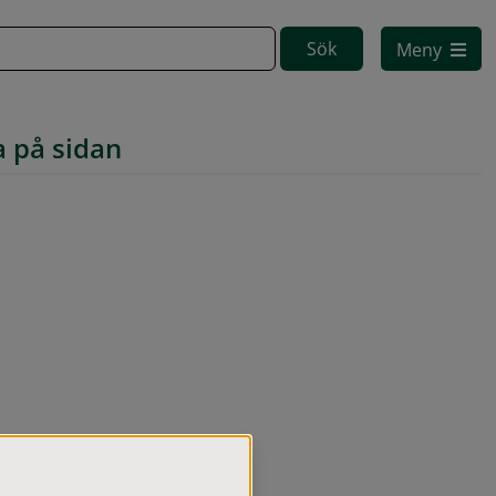
Meny
a på sidan