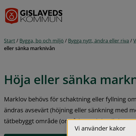
Gå till innehåll
Start
/
Bygga, bo och miljö
/
Bygga nytt, ändra eller riva
/
V
eller sänka marknivån
Höja eller sänka mark
Marklov behövs för schaktning eller fyllning o
ändras avsevärt (höjning eller sänkning med me
tätbebyggt område (område med detaljplan).
Vi använder kakor