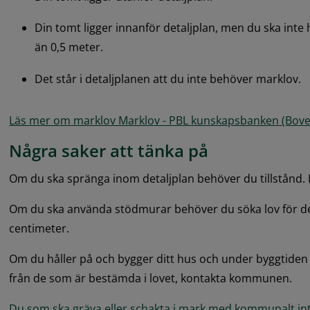
Din tomt ligger innanför detaljplan, men du ska inte
än 0,5 meter.
Det står i detaljplanen att du inte behöver marklov.
Läs mer om marklov Marklov - PBL kunskapsbanken (Bove
Några saker att tänka på
Om du ska spränga inom detaljplan behöver du tillstånd. 
Om du ska använda stödmurar behöver du söka lov för d
centimeter.
Om du håller på och bygger ditt hus och under byggtiden 
från de som är bestämda i lovet, kontakta kommunen.
Du som ska gräva eller schakta i mark med kommunalt in