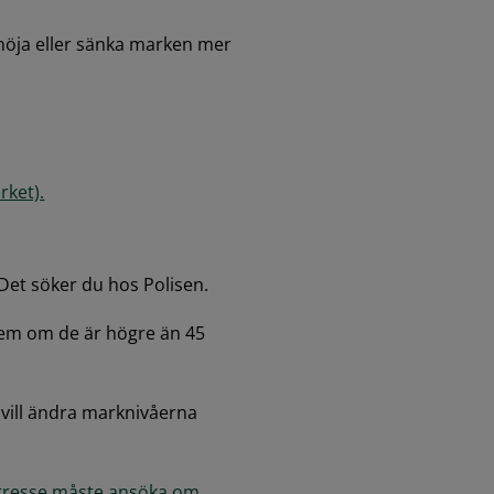
 höja eller sänka marken mer 
rket).
Det söker du hos Polisen.
em om de är högre än 45 
vill ändra marknivåerna 
tresse måste ansöka om 