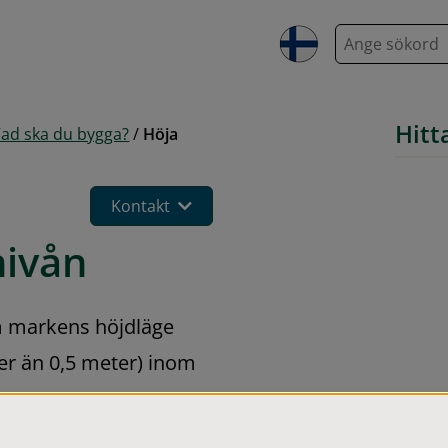
S
ö
k
Hitt
ad ska du bygga?
/
Höja
Kontakt
nivån
m markens höjdläge 
r än 0,5 meter) inom 