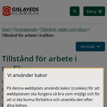
Gå till innehåll
Meny
Start
/
Företagande
/
Tillstånd, regler och tillsyn
/
Tillstånd för arbete i trafiken
Kontakt
Tillstånd för arbete i 
trafiken
Vi använder kakor
Om du ska utföra arbete i trafiken måste du ofta 
På denna webbplats används kakor (cookies) för att
både ha ett Grävtillstånd för att få gräva samt 
webbplatsen ska fungera så bra som möjligt och för
lämna in en trafikanordningsplan till kommunen. 
att vi ska kunna förbättra och utveckla den efter
Om du ska utföra tunga, breda eller långa 
dina behov.