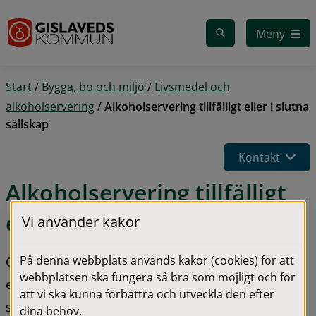
Gå till innehåll
Meny
Start
/
Bygga, bo och miljö
/
Livsmedel och
alkoholservering
/
Alkoholservering tillfälligt eller i slutna
sällskap
Kontakt
Alkoholservering tillfälligt 
eller i slutna sällskap
Vi använder kakor
På denna webbplats används kakor (cookies) för att
Om du vill servera alkohol i slutna sällskap under 
webbplatsen ska fungera så bra som möjligt och för
ett enstaka tillfälle ska du ansöka om tillfälligt 
att vi ska kunna förbättra och utveckla den efter
serveringstillstånd.
dina behov.