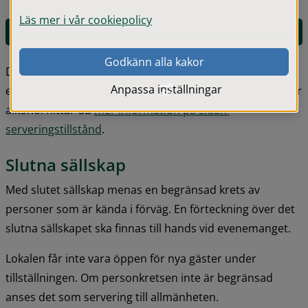
Läs mer i vår cookiepolicy
E-tjänst för tillfälligt serveringstillstånd
Godkänn alla kakor
Denna sida gäller främst för dig som är privatperson 
Anpassa inställningar
eller förening. Om du som företagare säljer eller serverar 
alkohol hittar du 
mer information på sidan 
serveringstillstånd
.
Slutna sällskap
Med slutet sällskap menas en begränsad krets av 
personer som är kända i förväg. En förteckning över det 
slutna sällskapet ska finnas till hands vid evenemanget.
Lokalen får inte vara öppen för nya gäster under 
tillställningen. Om personkretsen inte är begränsad 
anses det som servering till allmänheten.