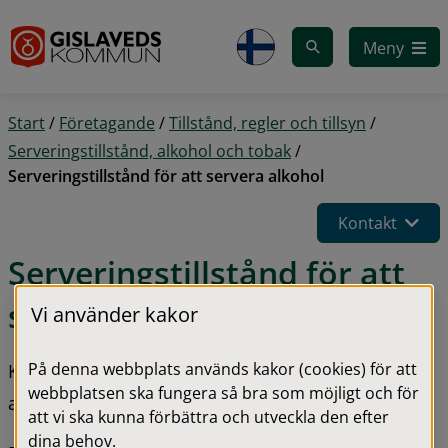
Gå till innehåll
Meny
Start
/
Företagande
/
Tillstånd, regler och tillsyn
/
Serveringstillstånd, alkohol och tobak
/
Serveringstillstånd för att servera alkohol
Kontakt
Serveringstillstånd för att 
servera alkohol
Vi använder kakor
På denna webbplats används kakor (cookies) för att
Krav på kök och matservering försvinner ur 
webbplatsen ska fungera så bra som möjligt och för
alkohollagen
att vi ska kunna förbättra och utveckla den efter
dina behov.