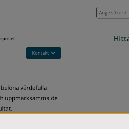
S
ö
k
Hitt
rpriset
Kontakt
 belöna värdefulla 
och uppmärksamma de 
ultat.