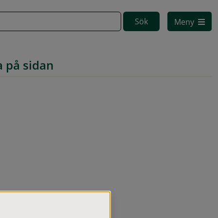
Meny
a på sidan