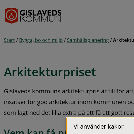
Gå till innehåll
Start
/
Bygga, bo och miljö
/
Samhällsplanering
/
Arkitektu
Arkitekturpriset
Gislaveds kommuns arkitekturpris är till för att
insatser för god arkitektur inom kommunen 
som lagt ned det lilla extra på att få ett gott res
Vi använder kakor
Vem kan få priset?