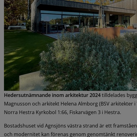
Hedersutnämnande inom arkitektur 2024
 tilldelades byg
Magnusson och arkitekt Helena Almborg (BSV arkitekter i
Norra Hestra Kyrkobol 1:66, Fiskarvägen 3 i Hestra.
Bostadshuset vid Agnsjöns västra strand är ett framståen
och modernitet kan förenas genom genomtänkt renoverin