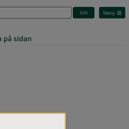
Meny
a på sidan