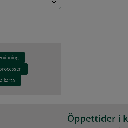
ervinning
eprocessen
va karta
Öppettider i 