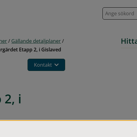
S
ö
k
Hitt
aner
/
Gällande detaljplaner
/
gärdet Etapp 2, i Gislaved
Kontakt
, i 
ya bostäder och förslaget 