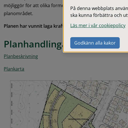
möjliggör för att olika former av bostadsbebyggelse skal
På denna webbplats används
planområdet.
ska kunna förbättra och ut
Läs mer i vår cookiepolicy
Planen har vunnit laga kraft den 25 maj 2021.
Planhandlingar
Godkänn alla kakor
pdf, 9 MB.
Planbeskrivning
pdf, 435.9 kB.
Plankarta