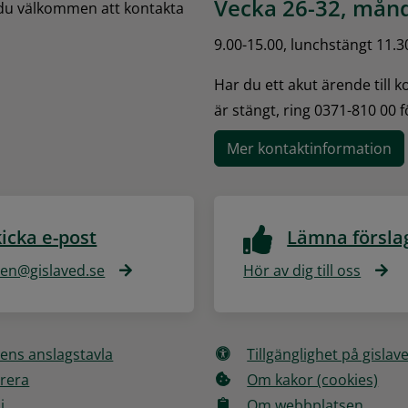
Vecka 26-32, månd
 du välkommen att kontakta 
9.00-15.00, lunchstängt 11.3
Har du ett akut ärende till 
är stängt, ring 0371-810 00 
Mer kontaktinformation
icka e-post
Lämna försla
n@gislaved.se
Hör av dig till oss
ns anslagstavla
Tillgänglighet på gislav
rera
Om kakor (cookies)
i
Om webbplatsen