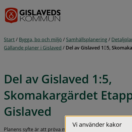
Gå till innehåll
Start
/
Bygga, bo och miljö
/
Samhällsplanering
/
Detaljpl
Gällande planer i Gislaved
/
Del av Gislaved 15, Skomakar
Del av Gislaved 1:5, 
Skomakargärdet Etapp 2
Gislaved
Vi använder kakor
Planens syfte är att pröva möjligheten att planlägga för n