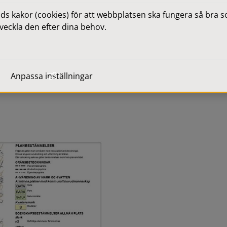
l kunna inrymmas inom 
 kakor (cookies) för att webbplatsen ska fungera så bra som
veckla den efter dina behov.
Anpassa inställningar
Förstora bilden