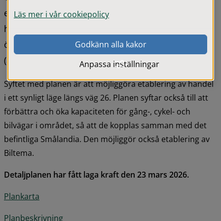
etablering av handelsområde norr om befintligt 
Läs mer i vår cookiepolicy
handelsområde Smålandia, enligt den fördjupade 
översiktsplanen för Gislaved och Anderstorp 
Godkänn alla kakor
(antagen 2024-06-17).
Anpassa inställningar
Syftet med planen är att möjliggöra etablering av handel 
i ett synligt läge längs väg 26. Planen syftar också till att 
förbättra och öka kapaciteten för gång-, cykel- och 
bilvägar i området, så att de kopplas samman med det 
befintliga Smålandia. Den möjliggör också etablering av 
Biltema.
Detaljplanen har fått laga kraft den 23 mars 2026.
Plankarta
Planbeskrivning