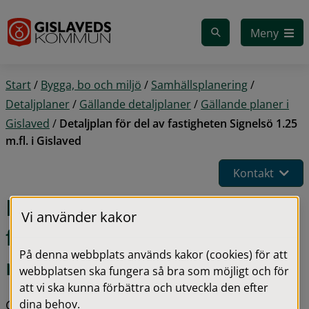
Gå till innehåll
Meny
Start
/
Bygga, bo och miljö
/
Samhällsplanering
/
Detaljplaner
/
Gällande detaljplaner
/
Gällande planer i
Gislaved
/
Detaljplan för del av fastigheten Signelsö 1.25
m.fl. i Gislaved
Kontakt
Detaljplan för del av 
Vi använder kakor
fastigheten Signelsö 1.25 
På denna webbplats används kakor (cookies) för att
m.fl. i Gislaved
webbplatsen ska fungera så bra som möjligt och för
att vi ska kunna förbättra och utveckla den efter
dina behov.
Gislaveds kommun har som avsikt att möjliggöra 